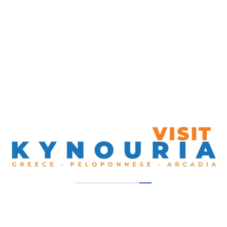
ΕΟ Άργους Τριπόλεως 164, Τρίπολη 221 00,
Ελλάδα
Λάβετε Οδηγίες
2710221745
Τα Προτεινόμενα μας:
Καφέ Τερπνό
Λεωνίδιον, Νότια Κυνουρία
Πέτρου – Τυρός
Νότια Κυνουρία, Τυρός