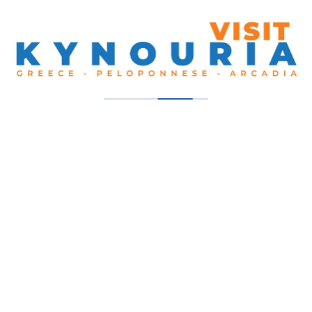
Κράκα Apartments
Λεωνίδιον, Νότια Κυνουρία
Καρνάγιο
Τυρός, Νότια Κυνουρία
Porto Fino
Τυρός, Νότια Κυνουρία
Πρόσφατες
Καταχωρήσεις:
Emkametal