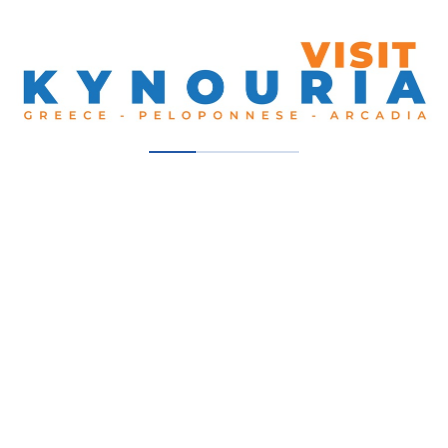
Email
Σύνδεση στην Ιστοσελίδα
Φωτογραφία Εξωφύλλου
Κεντρική Φωτογαρφία
+ 5 Φωτογραφίες
Σύνδεση με Κοινωνικά Δίκτυα