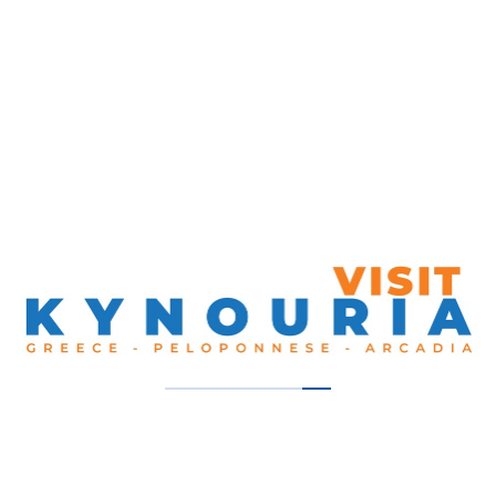
Ξενοδοχείο Καμβίσσης, Παραλία Τυρού, Ελλάδα
Λάβετε Οδηγίες
2757041424
Τα Προτεινόμενα μας:
Enalion Beach Hotel
Άστρος
2Πορτο
Λεωνίδιον, Νότια Κυνουρία