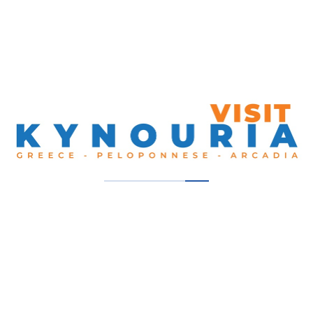
Βόρεια Κυνουρία, Άγιος Ανδρέας
Πρόσφατες
Καταχωρήσεις:
Emkametal
Λεωνίδιον, Νότια Κυνουρία
Ζάβαλης – Ταβέρνα
Νότια Κυνουρία, Πουλίθρα
Ιωάννης Σαρρής